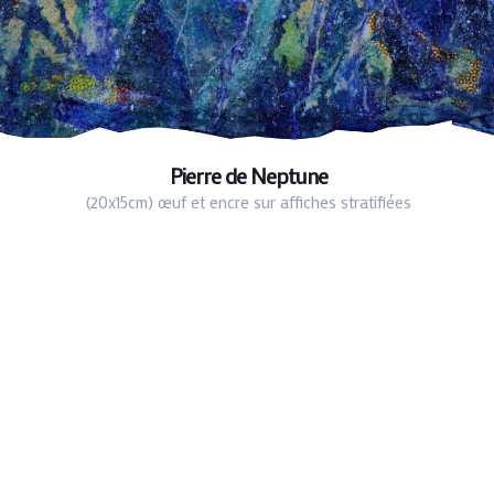
Pierre de Neptune
(20x15cm) œuf et encre sur affiches stratifiées