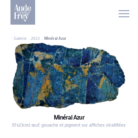
/
Galerie
/
2023
/
Minéral Azur
Minéral Azur
(17x23cm) œuf, gouache et pigment sur affiches stratifiées