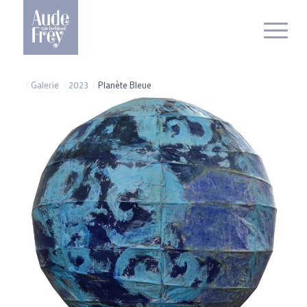
/
Galerie
/
2023
/
Planète Bleue