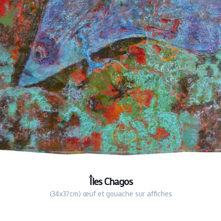
Îles Chagos
(34x37cm) œuf et gouache sur affiches