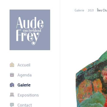
/
Galerie
/
2021
/
Îles C
Accueil
Agenda
Galerie
Expositions
Contact