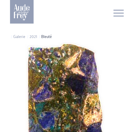
/
Galerie
/
2021
/
Bleuté