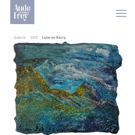
/
Galerie
/
2015
/
Lune en Kerry