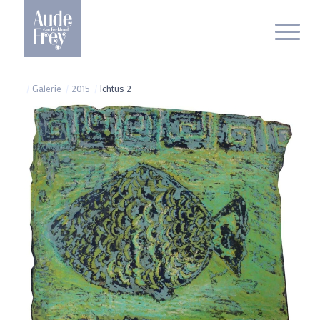
/
Galerie
/
2015
/
Ichtus 2