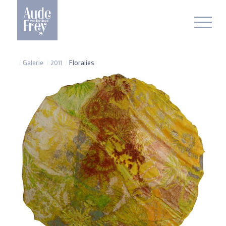
/
Galerie
/
2011
/
Floralies