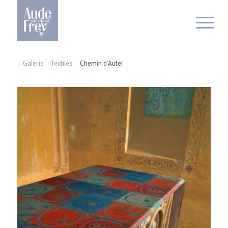
/
Galerie
/
Textiles
/
Chemin d’Autel