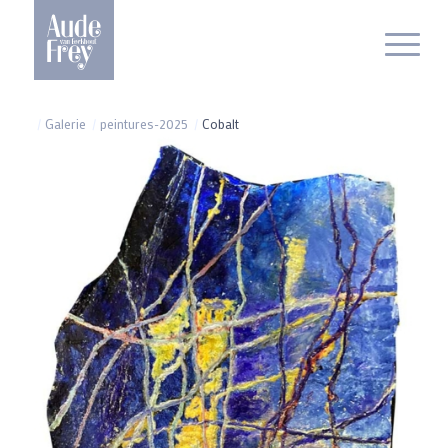
/
Galerie
/
peintures-2025
/
Cobalt