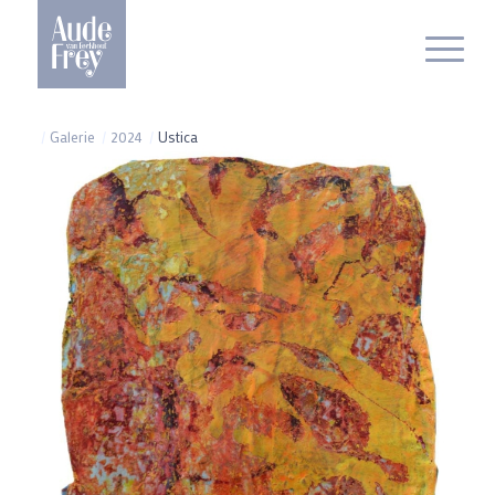
/
Galerie
/
2024
/
Ustica