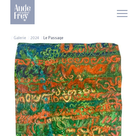
/
Galerie
/
2024
/
Le Passage