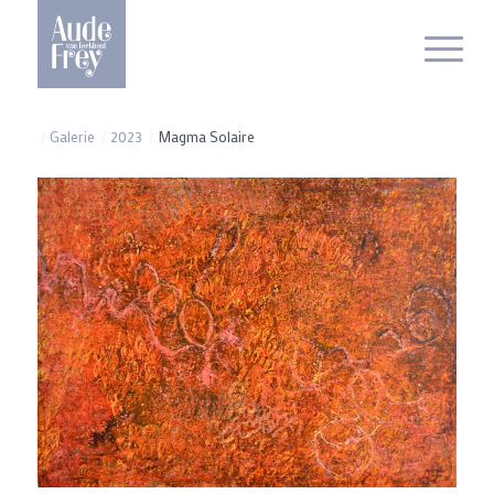
/
Galerie
/
2023
/
Magma Solaire