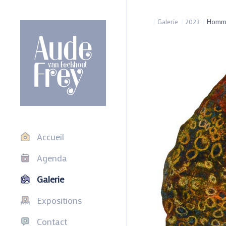
/
Galerie
/
2023
/
Homma
Accueil
Agenda
Galerie
Expositions
Contact