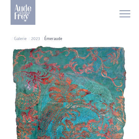
/
Galerie
/
2023
/
Émeraude