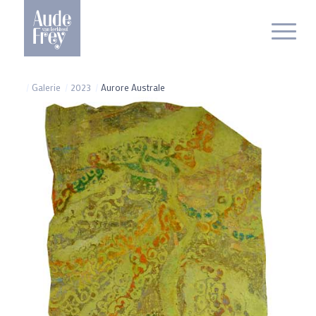
/
Galerie
/
2023
/
Aurore Australe