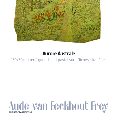
Aurore Australe
(159x59cm) œuf, gouache et pastel sur affiches stratifiées