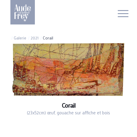
/
Galerie
/
2021
/
Corail
Corail
(23x52cm) œuf, gouache sur affiche et bois