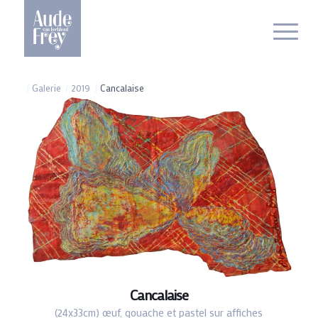
/
Galerie
/
2019
/
Cancalaise
Cancalaise
(24x33cm) œuf, gouache et pastel sur affiches