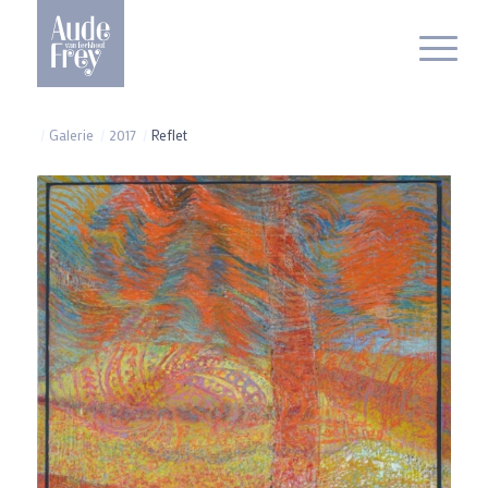
/
Galerie
/
2017
/
Reflet