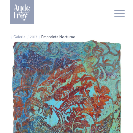
/
Galerie
/
2017
/
Empreinte Nocturne