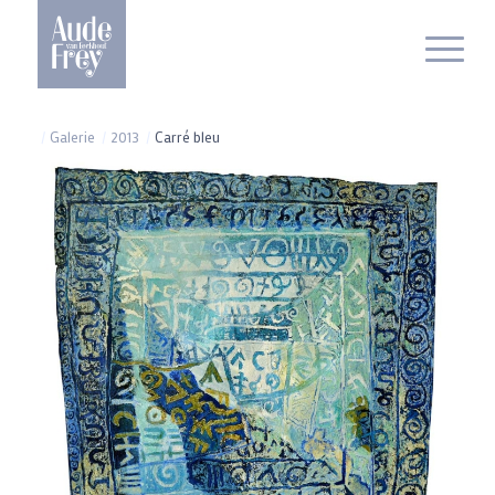
/
Galerie
/
2013
/
Carré bleu