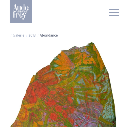
/
Galerie
/
2013
/
Abondance