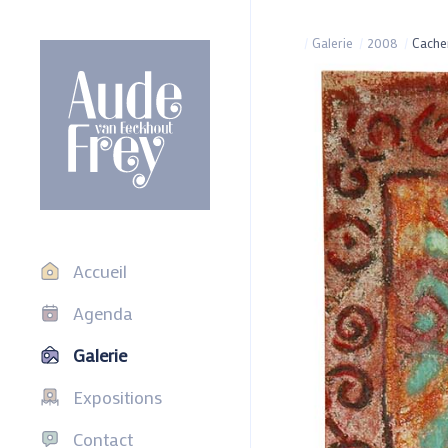
/
Galerie
/
2008
/
Cache
Accueil
Agenda
Galerie
Expositions
Contact