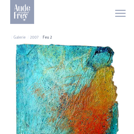
/
Galerie
/
2007
/
Feu 2