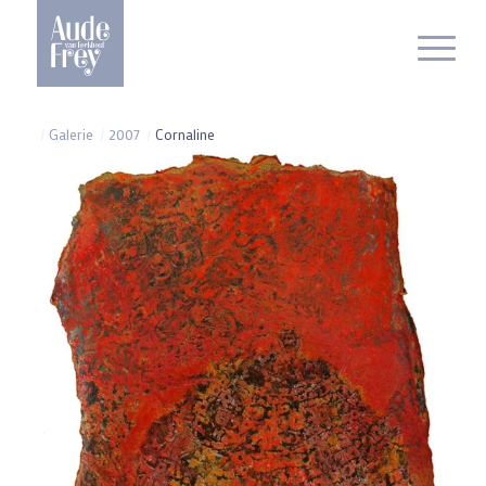
/
Galerie
/
2007
/
Cornaline