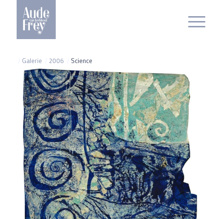
/
Galerie
/
2006
/
Science