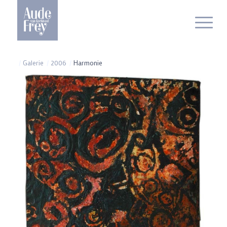
/
Galerie
/
2006
/
Harmonie