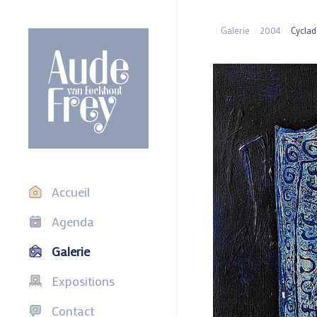
/
Galerie
/
2004
/
Cyclad
Accueil
Agenda
Galerie
Expositions
Contact