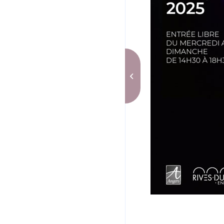
Exposition avec
Bruno Frey à Autun (71)